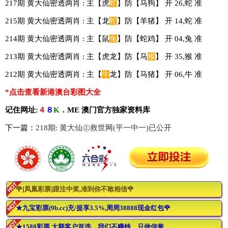
217期 黄大仙密透两肖 : 主【虎
蛇
】防【马狗】 开 26,蛇 准
215期 黄大仙密透两肖 : 主【龙
蛇
】防【羊猪】 开 14,蛇 准
214期 黄大仙密透两肖 : 主【鼠
兔
】防【蛇鸡】 开 04,兔 准
213期 黄大仙密透两肖 : 主【虎龙】防【马
猴
】 开 35,猴 准
212期 黄大仙密透两肖 : 主【
牛
龙】防【马猪】 开 06,牛 准
*点击查看新港澳台彩图大全
记住网址:
４
８
K
．ME 澳门官方独家资料库
下一篇：
218期: 黄大仙㊣救世网(平一中一)已公开
🌹[凤凰彩票]跟注中奖,准到你不敢相信🌹
★九宝彩票(9b.cc)充/提享3.5%,周周38888现金红包🌹
★1588彩票,大额客户首选→我们不赚钱，只做信誉