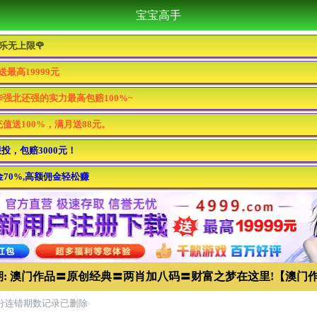
宝宝高手
娱乐无上限🌹
送最高19999元
强北还强的实力最高包赔100%~
充值送100%，满月送88元。
投，包赔3000元！
70%,高额佣金轻松赚
0期: 澳门作品〓原创经典〓两肖加八码〓财富之梦在这里!【澳门
分连错期数记录已删除