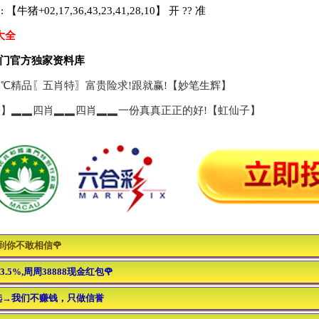
猪+02,17,36,43,23,41,28,10】 开 ?? 准
大全
澳门官方独家资料库
生辉℃精品〖五肖特〗富贵险求!跟就赢!【妙笔生辉】
虹仙子】▂▂四肖▂▂四肖▂▂一份真真正正的好!【虹仙子】
准到你不敢相信🌹
3.5%,周周38888现金红包🌹
首选→我们不赚钱，只做信誉