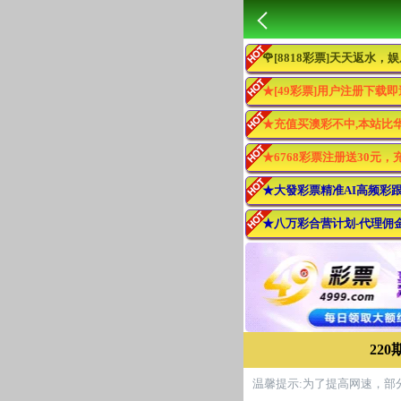
🌹[8818彩票]天天返水，
★[49彩票]用户注册下载即
★充值买澳彩不中,本站比华
★6768彩票注册送30元，
★大發彩票精准AI高频彩跟
★八万彩合营计划-代理佣金
22
温馨提示:为了提高网速，部