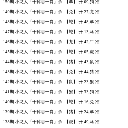
150期 小龙人『干掉㊣一肖』杀 :【羊】 开 09,狗 准
149期 小龙人『干掉㊣一肖』杀 :【兔】 开 27,龙 准
148期 小龙人『干掉㊣一肖』杀 :【蛇】 开 48,羊 准
147期 小龙人『干掉㊣一肖』杀 :【蛇】 开 13,马 准
146期 小龙人『干掉㊣一肖』杀 :【龙】 开 42,牛 准
145期 小龙人『干掉㊣一肖』杀 :【蛇】 开 05,虎 准
144期 小龙人『干掉㊣一肖』杀 :【猪】 开 43,鼠 准
143期 小龙人『干掉㊣一肖』杀 :【兔】 开 44,猪 准
142期 小龙人『干掉㊣一肖』杀 :【鼠】 开 23,猴 准
141期 小龙人『干掉㊣一肖』杀 :【猴】 开 33,狗 准
140期 小龙人『干掉㊣一肖』杀 :【蛇】 开 16,兔 准
139期 小龙人『干掉㊣一肖』杀 :【猪】 开 24,羊 准
138期 小龙人『干掉㊣一肖』杀 :【虎】 开 49,马 准