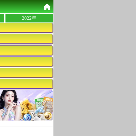
2022年