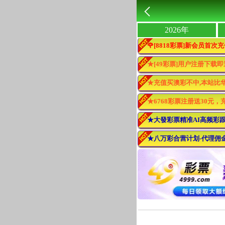
2026年
🌹[8818彩票]新会员首次
★[49彩票]用户注册下载即
★充值买澳彩不中,本站比华
★6768彩票注册送30元，
★大發彩票精准AI高频彩跟
★八万彩合营计划-代理佣金