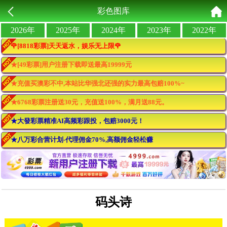
彩色图库
2026年
2025年
2024年
2023年
2022年
🌹[8818彩票]天天返水，娱乐无上限🌹
★[49彩票]用户注册下载即送最高19999元
★充值买澳彩不中,本站比华强北还强的实力最高包赔100%~
★6768彩票注册送30元，充值送100%，满月送88元。
★大發彩票精准AI高频彩跟投，包赔3000元！
★八万彩合营计划-代理佣金70%,高额佣金轻松赚
码头诗