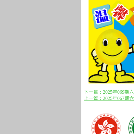
下一篇：2025年069期
上一篇：2025年067期