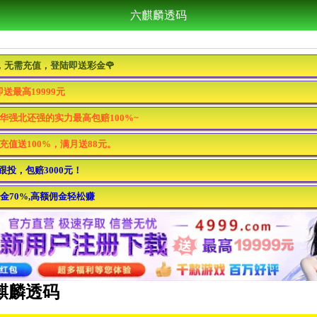
六麒麟透码
回归，无需充值，登陆即送彩金🌹
送最高19999元
华强北还强的实力最高包赔100%~
，充值送100%，满月送88元。
跟投，包赔3000元！
金70%,高额佣金轻松赚
六麒麟透码