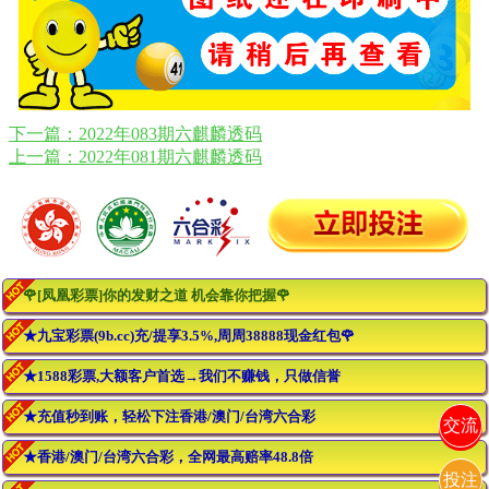
下一篇：2022年083期六麒麟透码
上一篇：2022年081期六麒麟透码
🌹[凤凰彩票]你的发财之道 机会靠你把握🌹
★九宝彩票(9b.cc)充/提享3.5%,周周38888现金红包🌹
★1588彩票,大额客户首选→我们不赚钱，只做信誉
★充值秒到账，轻松下注香港/澳门/台湾六合彩
交流
★香港/澳门/台湾六合彩，全网最高赔率48.8倍
投注