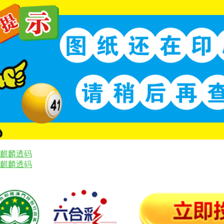
六麒麟透码
六麒麟透码