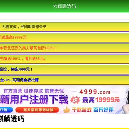
六麒麟透码
回归，无需充值，登陆即送彩金🌹
送最高19999元
华强北还强的实力最高包赔100%~
，充值送100%，满月送88元。
跟投，包赔3000元！
金70%,高额佣金轻松赚
六麒麟透码