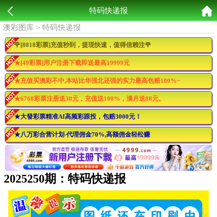
特码快递报
澳彩图库
>
特码快递报
🌹[8818彩票]充值秒到，提现快速，值得信赖注🌹
★[49彩票]用户注册下载即送最高19999元
★充值买澳彩不中,本站比华强北还强的实力最高包赔100%~
★6768彩票注册送30元，充值送100%，满月送88元。
★大發彩票精准AI高频彩跟投，包赔3000元！
★八万彩合营计划-代理佣金70%,高额佣金轻松赚
2025250期：特码快递报