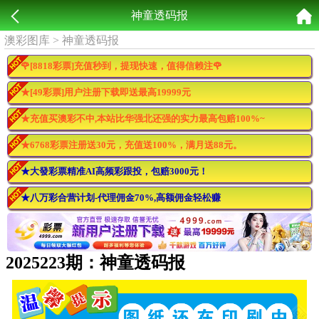
神童透码报
澳彩图库
>
神童透码报
🌹[8818彩票]充值秒到，提现快速，值得信赖注🌹
★[49彩票]用户注册下载即送最高19999元
★充值买澳彩不中,本站比华强北还强的实力最高包赔100%~
★6768彩票注册送30元，充值送100%，满月送88元。
★大發彩票精准AI高频彩跟投，包赔3000元！
★八万彩合营计划-代理佣金70%,高额佣金轻松赚
2025223期：神童透码报