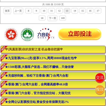
共 1686 条 13/169 页
首页
上一页
8
9
10
11
12
13
14
15
16
17
18
下一页
169
🌹[凤凰彩票]你的发财之道 机会靠你把握🌹
★九宝彩票(9b.cc)充/提享3.5%,周周38888现金红包🌹
★1588彩票,大额客户首选→我们不赚钱，只做信誉
★充值秒到账，轻松下注香港/澳门/台湾六合彩
交流
★香港/澳门/台湾六合彩，全网最高赔率48.8倍
投注
★香港/澳门六合彩，官方指定投注站，大额无忧
★全网公认彩票投注站,资金安全有保障充送2%