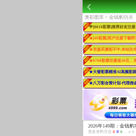
澳彩图库
> 金钱豹功夫
🌹[8818彩票]推荐好友注
★[49彩票]用户注册下载即
★充值买澳彩不中,本站比华
★6768彩票注册送30元，
★大發彩票精准AI高频彩跟
★八万彩合营计划-代理佣金
2026年149期：金钱
更多资料尽在
４
８
ｋ
．ｕｋ