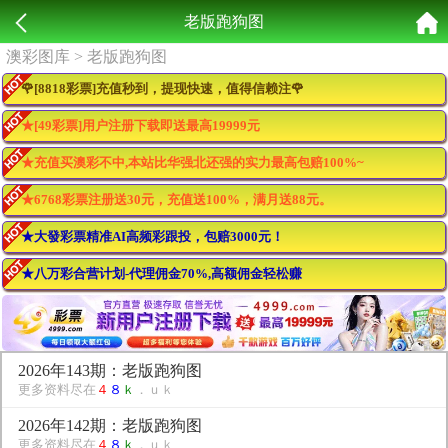
老版跑狗图
澳彩图库
> 老版跑狗图
🌹[8818彩票]充值秒到，提现快速，值得信赖注🌹
★[49彩票]用户注册下载即送最高19999元
★充值买澳彩不中,本站比华强北还强的实力最高包赔100%~
★6768彩票注册送30元，充值送100%，满月送88元。
★大發彩票精准AI高频彩跟投，包赔3000元！
★八万彩合营计划-代理佣金70%,高额佣金轻松赚
2026年143期：老版跑狗图
更多资料尽在
４
８
ｋ
．ｕｋ
2026年142期：老版跑狗图
更多资料尽在
４
８
ｋ
．ｕｋ