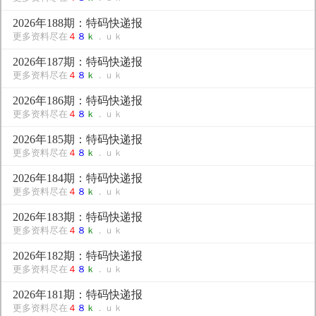
2026年188期：特码快递报
更多资料尽在
４
８
ｋ
．ｕｋ
2026年187期：特码快递报
更多资料尽在
４
８
ｋ
．ｕｋ
2026年186期：特码快递报
更多资料尽在
４
８
ｋ
．ｕｋ
2026年185期：特码快递报
更多资料尽在
４
８
ｋ
．ｕｋ
2026年184期：特码快递报
更多资料尽在
４
８
ｋ
．ｕｋ
2026年183期：特码快递报
更多资料尽在
４
８
ｋ
．ｕｋ
2026年182期：特码快递报
更多资料尽在
４
８
ｋ
．ｕｋ
2026年181期：特码快递报
更多资料尽在
４
８
ｋ
．ｕｋ