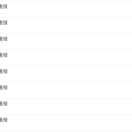
快递报
快递报
快递报
快递报
快递报
快递报
快递报
快递报