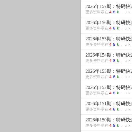
2026年157期：特码
更多资料尽在
４
８
ｋ
．ｕｋ
2026年156期：特码
更多资料尽在
４
８
ｋ
．ｕｋ
2026年155期：特码
更多资料尽在
４
８
ｋ
．ｕｋ
2026年154期：特码
更多资料尽在
４
８
ｋ
．ｕｋ
2026年153期：特码
更多资料尽在
４
８
ｋ
．ｕｋ
2026年152期：特码
更多资料尽在
４
８
ｋ
．ｕｋ
2026年151期：特码
更多资料尽在
４
８
ｋ
．ｕｋ
2026年150期：特码
更多资料尽在
４
８
ｋ
．ｕｋ